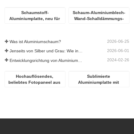
Schaumstoff-
Schaum-Aluminiumblech-
Aluminiumplatte, neu für 
Wand-Schalldämmungs-
Bau- und 
Dekoration
Dekorationsmaterial
2026-06-25
Was ist Aluminiumschaum?
2026-06-01
Jenseits von Silber und Grau: Wie individuell gewählte Farben unbegrenzte Möglichkeiten für Aluminiumschaum eröffnen
2024-02-26
Entwicklungsrichtung von Aluminiummaterialien
Hochauflösendes, 
Sublimierte 
beliebtes Fotopaneel aus 
Aluminiumplatte mit 
Aluminium für die 
Hochglanz
Sublimation