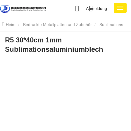
Anmeldung
Heim
Bedruckte Metallplatten und Zubehör
Sublimations-
R5 30*40cm 1mm
Aluminiumblech
R5 30*40 cm 1mm Sublimationsaluminiumblech
Sublimationsaluminiumblech