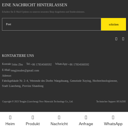
EINE NACHRICHT HINTERLASSEN
Erhalten Sie E-Mail-Updates zu unseren neuesten Shop-Angeboten und Sonderaktionen.
schicken
KONTAKTIERE UNS
Kontakt:
Tel:
WhatsApp:
John Zhu
+86 17854560592
+86 17854560592
E-Mail:
tengjinsales@gmail.com
Adresse:
Fabrikgebäude Nr. 2–4, Westende des Dorfes Wangzhuang, Gemeinde Xuying, Hochtechnologiezone,
Stadt Liaocheng, Provinz Shandong
Copyright © 2023
Tengjin (Liaocheng) New Materials Technology Co., Ltd.
Technischer Support: HUAZHI
Heim
Produkt
Nachricht
Anfrage
WhatsApp