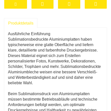
der richtige Druck angewendet werden,
verdampft die Tinte und dringt in die Oberfläche
der Aluminiumplatte ein, wodurch ein
Produktdetails
langlebiges und präzises Bild entsteht.
Ausführliche Einführung
Sublimationsbedruckte Aluminiumplatten haben
typischerweise eine glatte Oberfläche und liefern
klare, detaillierte und farbenfrohe Druckergebnisse.
Dieses Material eignet sich zum Erstellen
personalisierter Fotos, Kunstwerke, Dekorationen,
Schilder, Trophäen und mehr. Sublimationsbedruckte
Aluminiumbleche weisen eine bessere Verschleiß-
und Wetterbeständigkeit auf und sind daher eine
beliebte Wahl.
Beim Sublimationsdruck von Aluminiumplatten
müssen bestimmte Betriebsabläufe und technische
Anforderungen befolgt werden, um optimale
Druckergebnisse und Haltbarkeit zu gewährleisten.