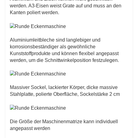
werden. A3-Eisen weist Grate auf und muss an den
Bei der Auswahl einer Filetiermaschine müssen Sie
Kanten poliert werden.
Faktoren wie den Einsatzbereich des Materials, den
Filetierradius, die einfache Bedienung und die
Sicherheit berücksichtigen. Die richtige Verwendung
und Wartung der Filetiermaschine kann deren
Aluminiumleitbleche sind langlebiger und
Lebensdauer verlängern und für gute
korrosionsbeständiger als gewöhnliche
Verarbeitungsergebnisse sorgen.
Kunststoffprodukte und können flexibel angepasst
werden, um die Schnittwinkelposition festzulegen.
Massiver Sockel, lackierter Körper, dicke massive
Stahlplatte, polierte Oberfläche, Sockelstärke 2 cm
Die Größe der Maschinenmatrize kann individuell
angepasst werden