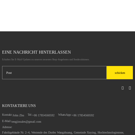
Aluminium für die 
Hochglanz
Sublimation
EINE NACHRICHT HINTERLASSEN
Erhalten Sie E-Mail-Updates zu unseren neuesten Shop-Angeboten und Sonderaktionen.
schicken
KONTAKTIERE UNS
Kontakt:
Tel:
WhatsApp:
John Zhu
+86 17854560592
+86 17854560592
E-Mail:
tengjinsales@gmail.com
Adresse:
Fabrikgebäude Nr. 2–4, Westende des Dorfes Wangzhuang, Gemeinde Xuying, Hochtechnologiezone,