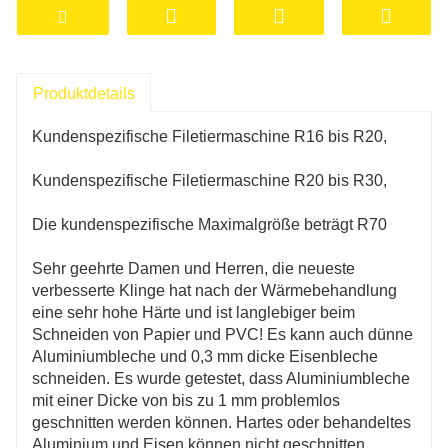
Das Funktionsprinzip der Filetiermaschine besteht
darin, die Ecken des Materials durch ein Paar
Schneidmesser oder Pressmesser in eine
abgerundete Form zu schneiden oder zu pressen.
Produktdetails
Benutzer können je nach Bedarf unterschiedliche
Größen von Kehlradien wählen, um unterschiedliche
Kundenspezifische Filetiermaschine R16 bis R20,
Designanforderungen zu erfüllen. Einige
Eckenfiletiermaschinen verfügen außerdem über die
Kundenspezifische Filetiermaschine R20 bis R30,
Funktion, Papier automatisch zuzuführen und
abzugeben, was die Arbeitseffizienz und den Komfort
Die kundenspezifische Maximalgröße beträgt R70
verbessert.
Sehr geehrte Damen und Herren, die neueste
Eckenfiletiermaschinen sind weit verbreitet
Zum
verbesserte Klinge hat nach der Wärmebehandlung
Schneiden von reinem Aluminium, PVC, Kupfer,
eine sehr hohe Härte und ist langlebiger beim
Papier und etwas Kunstleder. Bitte konsultieren Sie
Schneiden von Papier und PVC! Es kann auch dünne
den Online-Kundendienst für Dicke und Material.
um
Aluminiumbleche und 0,3 mm dicke Eisenbleche
sie schöner, bequemer und langlebiger zu machen.
schneiden. Es wurde getestet, dass Aluminiumbleche
Der Einsatz einer Filetiermaschine kann die
mit einer Dicke von bis zu 1 mm problemlos
Attraktivität des Materials steigern, seine Haptik
geschnitten werden können. Hartes oder behandeltes
verbessern und seine Gesamtqualität verbessern.
Aluminium und Eisen können nicht geschnitten