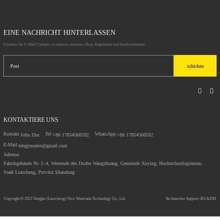
EINE NACHRICHT HINTERLASSEN
Erhalten Sie E-Mail-Updates zu unseren neuesten Shop-Angeboten und Sonderaktionen.
schicken
KONTAKTIERE UNS
Kontakt:
Tel:
WhatsApp:
John Zhu
+86 17854560592
+86 17854560592
E-Mail:
tengjinsales@gmail.com
Adresse:
Fabrikgebäude Nr. 2–4, Westende des Dorfes Wangzhuang, Gemeinde Xuying, Hochtechnologiezone,
Stadt Liaocheng, Provinz Shandong
Copyright © 2023
Tengjin (Liaocheng) New Materials Technology Co., Ltd.
Technischer Support: HUAZHI