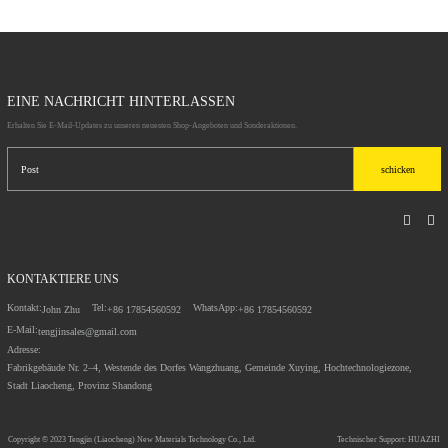
EINE NACHRICHT HINTERLASSEN
Erhalten Sie E-Mail-Updates zu unseren neuesten Shop-Angeboten und Sonderaktionen.
schicken
KONTAKTIERE UNS
Kontakt:
Tel:
WhatsApp:
John Zhu
+86 17854560592
+86 17854560592
E-Mail:
tengjinsales@gmail.com
Adresse:
Fabrikgebäude Nr. 2–4, Westende des Dorfes Wangzhuang, Gemeinde Xuying, Hochtechnologiezone,
Stadt Liaocheng, Provinz Shandong
Copyright © 2023
Tengjin (Liaocheng) New Materials Technology Co., Ltd.
Technischer Support: HUAZHI