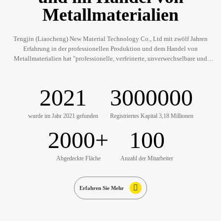
Metallmaterialien
Tengjin (Liaocheng) New Material Technology Co., Ltd mit zwölf Jahren
Erfahrung in der professionellen Produktion und dem Handel von
Metallmaterialien hat "professionelle, verfeinerte, unverwechselbare und
innovative" Unternehmensprodukte geschaffen und widmet sich
Sublimationsaluminiumplatten, Schaumaluminium, spezieller Forschung,
Entwicklung, Förderung und Verkauf von Metallmaterialien, neuen
2021
3000000
umweltfreundlichen Materialien und neuer Energie.
wurde im Jahr 2021 gefunden
Registriertes Kapital 3,18 Millionen
2000
+
100
Abgedeckte Fläche
Anzahl der Mitarbeiter
Erfahren Sie Mehr