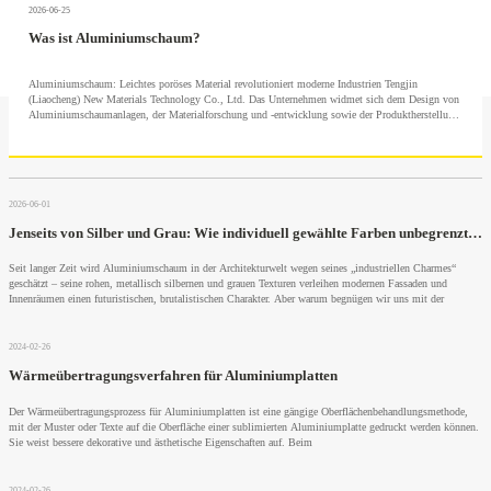
2026-06-25
Was ist Aluminiumschaum?
Aluminiumschaum: Leichtes poröses Material revolutioniert moderne Industrien Tengjin
(Liaocheng) New Materials Technology Co., Ltd. Das Unternehmen widmet sich dem Design von
Aluminiumschaumanlagen, der Materialforschung und -entwicklung sowie der Produktherstellung.
In Zusammenarbeit mit
2026-06-01
Jenseits von Silber und Grau: Wie individuell gewählte Farben unbegrenzte Möglichkeiten für Aluminiumschaum eröffnen
Seit langer Zeit wird Aluminiumschaum in der Architekturwelt wegen seines „industriellen Charmes“
geschätzt – seine rohen, metallisch silbernen und grauen Texturen verleihen modernen Fassaden und
Innenräumen einen futuristischen, brutalistischen Charakter. Aber warum begnügen wir uns mit der
2024-02-26
Wärmeübertragungsverfahren für Aluminiumplatten
Der Wärmeübertragungsprozess für Aluminiumplatten ist eine gängige Oberflächenbehandlungsmethode,
mit der Muster oder Texte auf die Oberfläche einer sublimierten Aluminiumplatte gedruckt werden können.
Sie weist bessere dekorative und ästhetische Eigenschaften auf. Beim
2024-02-26