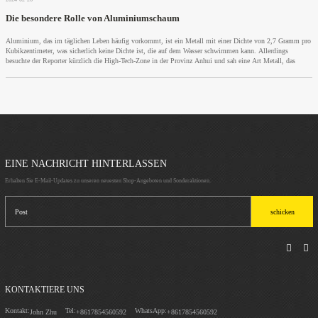
Die besondere Rolle von Aluminiumschaum
Aluminium, das im täglichen Leben häufig vorkommt, ist ein Metall mit einer Dichte von 2,7 Gramm pro
Kubikzentimeter, was sicherlich keine Dichte ist, die auf dem Wasser schwimmen kann. Allerdings
besuchte der Reporter kürzlich die High-Tech-Zone in der Provinz Anhui und sah eine Art Metall, das
EINE NACHRICHT HINTERLASSEN
Erhalten Sie E-Mail-Updates zu unseren neuesten Shop-Angeboten und Sonderaktionen.
schicken
KONTAKTIERE UNS
Kontakt:
Tel:
WhatsApp:
John Zhu
+8617854560592
+8617854560592