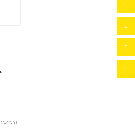
ld
DIY-Wärmeübertragungs-Sublimations-Nummernschild
tzt
26-06-01