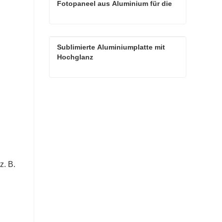
Fotopaneel aus Aluminium für die 
Sublimation
Hochauflösendes, beliebtes Fotopaneel aus Aluminium für die Sublimation
Sublimierte Aluminiumplatte mit 
Kontaktieren Sie mich jetzt
Hochglanz
Sublimierte Aluminiumplatte mit Hochglanz
Kontaktieren Sie mich jetzt
z. B.