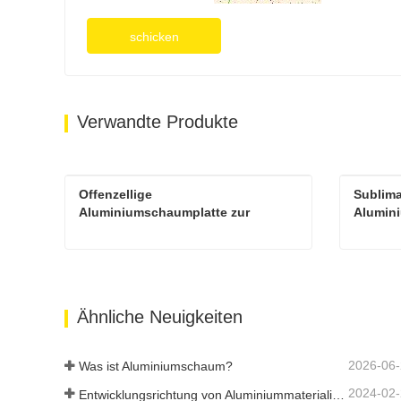
schicken
Verwandte Produkte
Offenzellige 
Sublima
Aluminiumschaumplatte zur 
Alumini
Dekoration
Offenzellige Aluminiumschaumplatte zur Dekoration
Kontaktieren Sie mich jetzt
Kont
Ähnliche Neuigkeiten
2026-06
Was ist Aluminiumschaum?
2024-02
Entwicklungsrichtung von Aluminiummaterialien