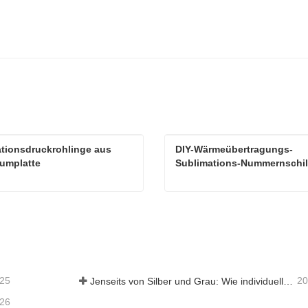
tionsdruckrohlinge aus 
DIY-Wärmeübertragungs-
umplatte
Sublimations-Nummernschi
Sublimationsdruckrohlinge aus Aluminiumplatte
aktieren Sie mich jetzt
Kontaktieren Sie mich je
-25
20
Jenseits von Silber und Grau: Wie individuell gewählte Farben unbegrenzte Möglichkeiten für Aluminiumschaum eröffnen
-26