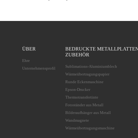
ÜBER
BEDRUCKTE METALLPLATTE
ZUBEHÖR
Ehre
Sublimations-Aluminiumblech
Unternehmensprofil
Wärmeübertragungspapier
Runde Eckenmaschine
Epson-Drucker
Thermotransfertinte
Fotoständer aus Metall
Bilderaufhänger aus Metall
Wandmagnete
Wärmeübertragungsmaschine