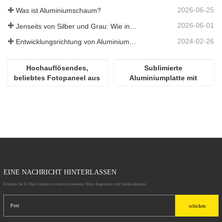
2026-06-25
Was ist Aluminiumschaum?
2026-06-01
Jenseits von Silber und Grau: Wie individuell gewählte Farben unbegrenzte Möglichkeiten für Aluminiumschaum eröffnen
2024-02-26
Entwicklungsrichtung von Aluminiummaterialien
Hochauflösendes, 
Sublimierte 
beliebtes Fotopaneel aus 
Aluminiumplatte mit 
Aluminium für die 
Hochglanz
Sublimation
EINE NACHRICHT HINTERLASSEN
Erhalten Sie E-Mail-Updates zu unseren neuesten Shop-Angeboten und Sonderaktionen.
schicken