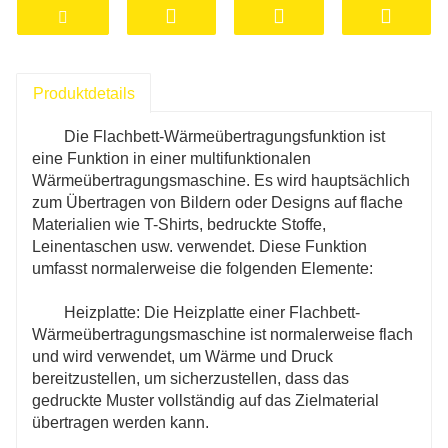
Wertschöpfung hoch und der Prozess sehr
dekorativ.
5. Hohe Deckkraft und starke Haftung.
Produktdetails
6. Es entspricht den grünen und
umweltfreundlichen Druckstandards und weist
Die Flachbett-Wärmeübertragungsfunktion ist
keine Umweltverschmutzung auf.
eine Funktion in einer multifunktionalen
Wärmeübertragungsmaschine. Es wird hauptsächlich
zum Übertragen von Bildern oder Designs auf flache
Materialien wie T-Shirts, bedruckte Stoffe,
Leinentaschen usw. verwendet. Diese Funktion
umfasst normalerweise die folgenden Elemente:
Heizplatte: Die Heizplatte einer Flachbett-
Wärmeübertragungsmaschine ist normalerweise flach
und wird verwendet, um Wärme und Druck
bereitzustellen, um sicherzustellen, dass das
gedruckte Muster vollständig auf das Zielmaterial
übertragen werden kann.