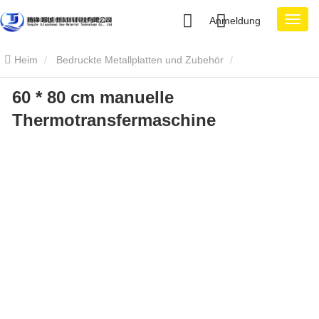
Anmeldung
Heim
Bedruckte Metallplatten und Zubehör
60 * 80 cm manuelle
Wärmeübertragungsmaschine
60 * 80 cm Manuelle
Thermotransfermaschine
Thermotransfermaschine