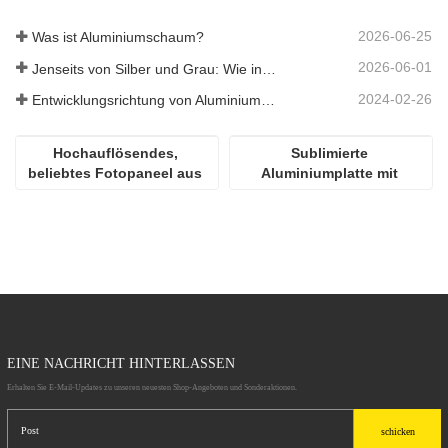
2026-06-25
Was ist Aluminiumschaum?
2026-06-01
Jenseits von Silber und Grau: Wie individuell gewählte Farben unbegrenzte Möglichkeiten für Aluminiumschaum eröffnen
2024-02-26
Entwicklungsrichtung von Aluminiummaterialien
Hochauflösendes, 
Sublimierte 
beliebtes Fotopaneel aus 
Aluminiumplatte mit 
Aluminium für die 
Hochglanz
Sublimation
EINE NACHRICHT HINTERLASSEN
Erhalten Sie E-Mail-Updates zu unseren neuesten Shop-Angeboten und Sonderaktionen.
schicken