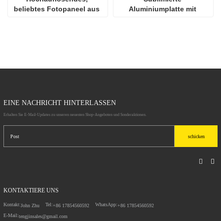
beliebtes Fotopaneel aus 
Aluminiumplatte mit 
Aluminium für die 
Hochglanz
Sublimation
EINE NACHRICHT HINTERLASSEN
Erhalten Sie E-Mail-Updates zu unseren neuesten Shop-Angeboten und Sonderaktionen.
schicken
KONTAKTIERE UNS
Kontakt:
Tel:
WhatsApp:
John Zhu
+86 17854560592
+86 17854560592
E-Mail:
tengjinsales@gmail.com