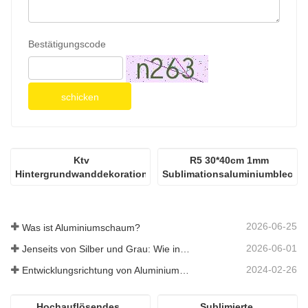
Bestätigungscode
schicken
Ktv 
R5 30*40cm 1mm 
Hintergrundwanddekoration, 
Sublimationsaluminiumblech
lichtdurchlässige 
Schaumstoff-
Aluminiumplatte
2026-06-25
Was ist Aluminiumschaum?
2026-06-01
Jenseits von Silber und Grau: Wie individuell gewählte Farben unbegrenzte Möglichkeiten für Aluminiumschaum eröffnen
2024-02-26
Entwicklungsrichtung von Aluminiummaterialien
Hochauflösendes, 
Sublimierte 