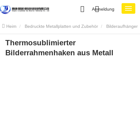
Anmeldung
Heim
Bedruckte Metallplatten und Zubehör
Bilderaufhänger
Thermosublimierter
aus Metall
Thermosublimierter Bilderrahmenhaken aus Metall
Bilderrahmenhaken aus Metall