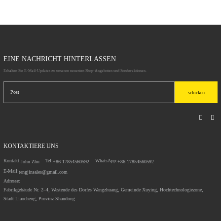
EINE NACHRICHT HINTERLASSEN
Erhalten Sie E-Mail-Updates zu unseren neuesten Shop-Angeboten und Sonderaktionen.
schicken
KONTAKTIERE UNS
Kontakt:
Tel:
WhatsApp:
John Zhu
+86 17854560592
+86 17854560592
E-Mail:
tengjinsales@gmail.com
Adresse:
Fabrikgebäude Nr. 2–4, Westende des Dorfes Wangzhuang, Gemeinde Xuying, Hochtechnologiezone,
Stadt Liaocheng, Provinz Shandong