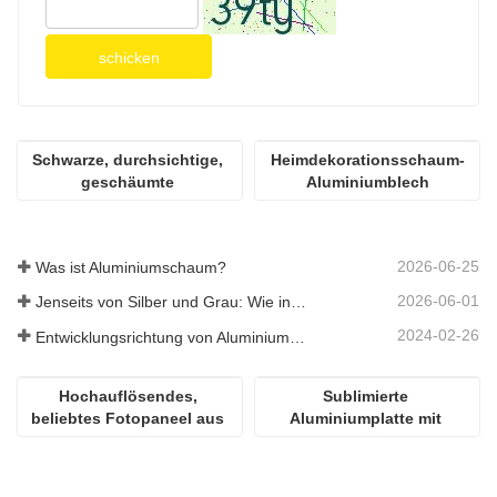
schicken
Schwarze, durchsichtige, 
Heimdekorationsschaum-
geschäumte 
Aluminiumblech
Aluminiumplatte für die 
Gebäudedekoration
2026-06-25
Was ist Aluminiumschaum?
2026-06-01
Jenseits von Silber und Grau: Wie individuell gewählte Farben unbegrenzte Möglichkeiten für Aluminiumschaum eröffnen
2024-02-26
Entwicklungsrichtung von Aluminiummaterialien
Hochauflösendes, 
Sublimierte 
beliebtes Fotopaneel aus 
Aluminiumplatte mit 
Aluminium für die 
Hochglanz
Sublimation