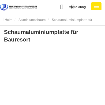
Anmeldung
Heim
Aluminiumschaum
Schaumaluminiumplatte für
Schaumaluminiumplatte für
Bauresort
Bauresort