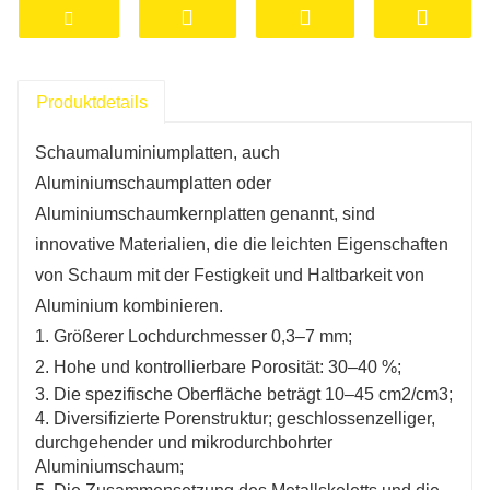
Außenwanddekoration:
Schaumaluminiumplatten können für die
Außenwanddekoration in Resorts verwendet
werden. Ihre leichten und einfach zu
Produktdetails
installierenden Eigenschaften machen den Bau
komfortabler. Gleichzeitig kann die
Schaumaluminiumplatten, auch
feuchtigkeitsbeständige Leistung von
Aluminiumschaumplatten oder
Aluminiumschaumplatten die gesamte
Aluminiumschaumkernplatten genannt, sind
Außenwand trocken halten und die
innovative Materialien, die die leichten Eigenschaften
Lebensdauer des Gebäudes verlängern.
von Schaum mit der Festigkeit und Haltbarkeit von
Aluminium kombinieren.
Deckendekoration: Im Innenbereich des
1. Größerer Lochdurchmesser 0,3–7 mm;
Resorts können Aluminiumschaumplatten zur
2. Hohe und kontrollierbare Porosität: 30–40 %;
Deckendekoration verwendet werden, die für
3. Die spezifische Oberfläche beträgt 10–45 cm2/cm3;
eine gute Wärme- und Schalldämmung sorgen
4. Diversifizierte Porenstruktur; geschlossenzelliger,
und dem Raum gleichzeitig ein Gefühl von
durchgehender und mikrodurchbohrter
Modernität und Stil verleihen.
Aluminiumschaum;