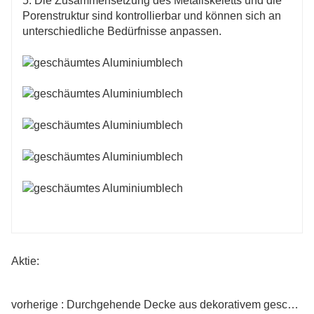
5. Die Zusammensetzung des Metallskeletts und die
Dekorative Wände:
Porenstruktur sind kontrollierbar und können sich an
Schaumaluminiumplatten haben ein schönes
unterschiedliche Bedürfnisse anpassen.
Aussehen und können für die
Innenwanddekoration in Resorts verwendet
werden, wodurch eine komfortable und
moderne Atmosphäre im Raum entsteht.
Möbeldekoration: Schaumaluminiumplatten
können auch zur Möbeldekoration in Resorts
verwendet werden, z. B. zur Herstellung von
Tischplatten, Schranktüren usw., und verleihen
Innenräumen einzigartige Designelemente.
Im Allgemeinen können
Aluminiumschaumplatten als multifunktionales
Aktie:
Material leichte, langlebige und schöne
dekorative Lösungen für Resorts bieten und
gleichzeitig praktische Eigenschaften wie
vorherige : Durchgehende Decke aus dekorativem geschäumtem Aluminium