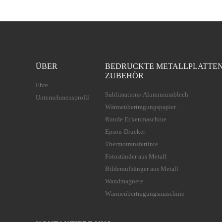
ÜBER
BEDRUCKTE METALLPLATTE
ZUBEHÖR
Ehre
Sublimations-Aluminiumblech
Unternehmensprofil
Wärmeübertragungspapier
Runde Eckenmaschine
Epson-Drucker
Thermotransfertinte
Fotoständer aus Metall
Bilderaufhänger aus Metall
Wandmagnete
Wärmeübertragungsmaschine