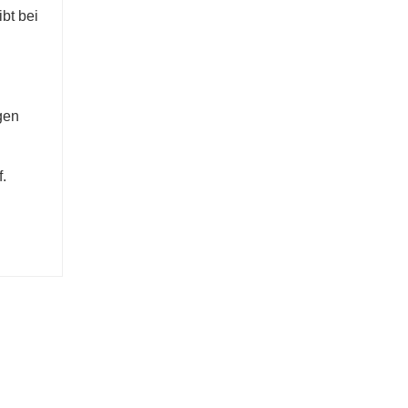
bt bei
gen
.