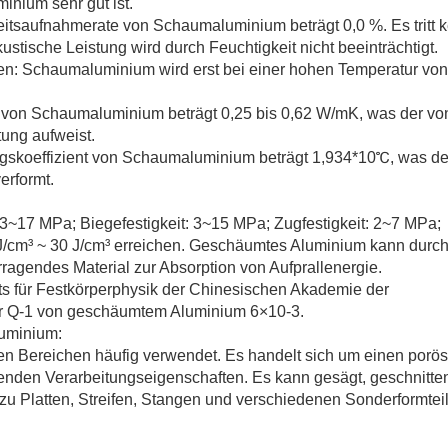
nium sehr gut ist.
itsaufnahmerate von Schaumaluminium beträgt 0,0 %. Es tritt k
tische Leistung wird durch Feuchtigkeit nicht beeinträchtigt.
en: Schaumaluminium wird erst bei einer hohen Temperatur vo
von Schaumaluminium beträgt 0,25 bis 0,62 W/mK, was der vo
ung aufweist.
ungskoeffizient von Schaumaluminium beträgt 1,934*10℃, was d
erformt.
 3~17 MPa; Biegefestigkeit: 3~15 MPa; Zugfestigkeit: 2~7 MPa;
J/cm³ ~ 30 J/cm³ erreichen. Geschäumtes Aluminium kann durc
ragendes Material zur Absorption von Aufprallenergie.
ts für Festkörperphysik der Chinesischen Akademie der
tor Q-1 von geschäumtem Aluminium 6×10-3.
luminium:
n Bereichen häufig verwendet. Es handelt sich um einen porös
genden Verarbeitungseigenschaften. Es kann gesägt, geschnitte
t zu Platten, Streifen, Stangen und verschiedenen Sonderformtei