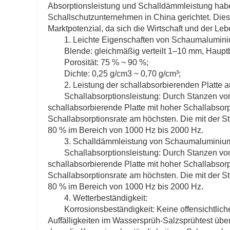
Absorptionsleistung und Schalldämmleistung habe
Schallschutzunternehmen in China gerichtet. Die
Marktpotenzial, da sich die Wirtschaft und der Le
1. Leichte Eigenschaften von Schaumalumini
Blende: gleichmäßig verteilt 1–10 mm, Haup
Porosität: 75 % ~ 90 %;
Dichte: 0,25 g/cm3 ~ 0,70 g/cm³;
2. Leistung der schallabsorbierenden Platte
Schallabsorptionsleistung: Durch Stanzen vo
schallabsorbierende Platte mit hoher Schallabsorpt
Schallabsorptionsrate am höchsten. Die mit der 
80 % im Bereich von 1000 Hz bis 2000 Hz.
3. Schalldämmleistung von Schaumaluminiu
Schallabsorptionsleistung: Durch Stanzen vo
schallabsorbierende Platte mit hoher Schallabsorpt
Schallabsorptionsrate am höchsten. Die mit der 
80 % im Bereich von 1000 Hz bis 2000 Hz.
4. Wetterbeständigkeit:
Korrosionsbeständigkeit: Keine offensichtli
Auffälligkeiten im Wassersprüh-Salzsprühtest übe