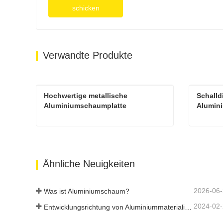
schicken
Verwandte Produkte
Hochwertige metallische 
Schalldi
Aluminiumschaumplatte
Alumin
Hochwertige metallische Aluminiumschaumplatte
Kontaktieren Sie mich jetzt
Kont
Ähnliche Neuigkeiten
2026-06
Was ist Aluminiumschaum?
2024-02
Entwicklungsrichtung von Aluminiummaterialien