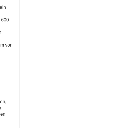
ein
n 600
n
em von
h
en,
n,
len