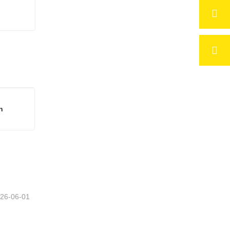
h
Gebürstetes goldfarbenes Sublimationsaluminiumblech
tzt
26-06-01