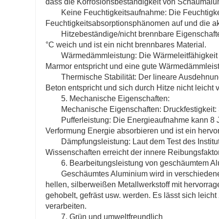
dass die Korrosionsbeständigkeit von Schaumalumi
Keine Feuchtigkeitsaufnahme: Die Feuchtigke
Feuchtigkeitsabsorptionsphänomen auf und die akus
Hitzebeständige/nicht brennbare Eigenschaft
°C weich und ist ein nicht brennbares Material.
Wärmedämmleistung: Die Wärmeleitfähigkeit 
Marmor entspricht und eine gute Wärmedämmleist
Thermische Stabilität: Der lineare Ausdehn
Beton entspricht und sich durch Hitze nicht leicht v
5. Mechanische Eigenschaften:
Mechanische Eigenschaften: Druckfestigkeit:
Pufferleistung: Die Energieaufnahme kann 8 
Verformung Energie absorbieren und ist ein hervor
Dämpfungsleistung: Laut dem Test des Institu
Wissenschaften erreicht der innere Reibungsfak
6. Bearbeitungsleistung von geschäumtem A
Geschäumtes Aluminium wird in verschiedene
hellen, silberweißen Metallwerkstoff mit hervorra
gehobelt, gefräst usw. werden. Es lässt sich leich
verarbeiten.
7. Grün und umweltfreundlich