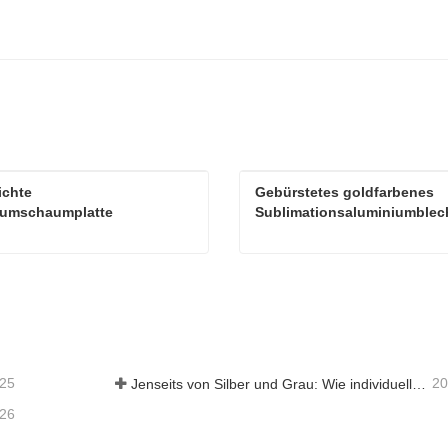
chte 
Gebürstetes goldfarbenes 
iumschaumplatte
Sublimationsaluminiumblec
Schalldichte Aluminiumschaumplatte
aktieren Sie mich jetzt
Kontaktieren Sie mich je
-25
20
Jenseits von Silber und Grau: Wie individuell gewählte Farben unbegrenzte Möglichkeiten für Aluminiumschaum eröffnen
-26