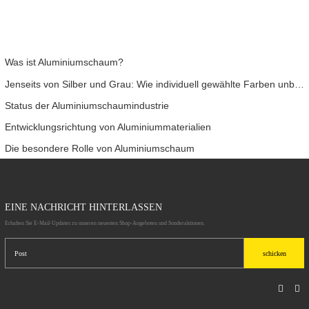
Was ist Aluminiumschaum?
Jenseits von Silber und Grau: Wie individuell gewählte Farben unbegrenzte Möglichkeiten für Aluminiumschaum eröffnen
Status der Aluminiumschaumindustrie
Entwicklungsrichtung von Aluminiummaterialien
Die besondere Rolle von Aluminiumschaum
EINE NACHRICHT HINTERLASSEN
Erhalten Sie E-Mail-Updates zu unseren neuesten Shop-Angeboten und Sonderaktionen.
schicken